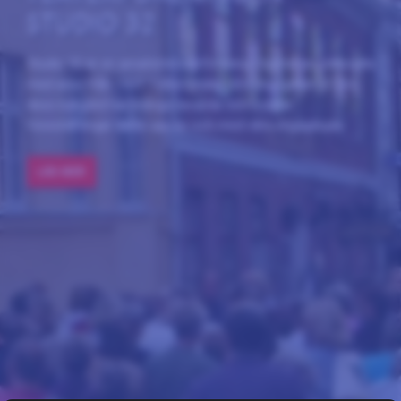
STUDIO 32
Studio 32 är en amatörtetaterförening i hjärtat av Uddevalla
med anor från 1969. I våra lokaler på Kungsgatan 32 och
dess bakgård har många sevärda och rosade
föreställningar satts upp av och med våra engagerade
medlemmar.
LÄS MER