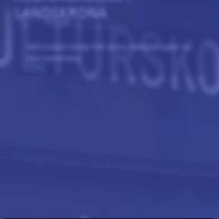
LANDSKRONA
OBS! Endast förköp från denna webbplats gäller vid
våra evenemang.