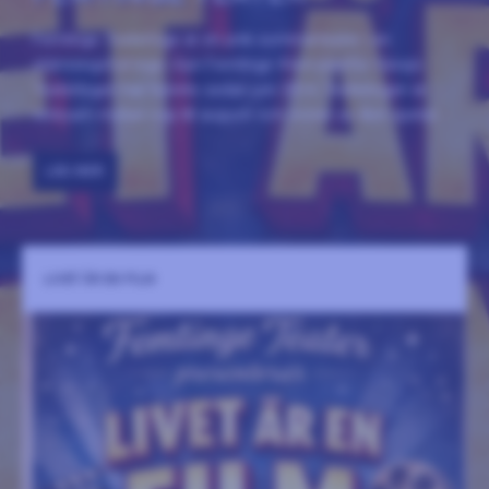
Femtinge Teaterloge är en unik sommarteater i en
stämningsfull loge i byn Femtinge 4 km utanför Sävsjö.
Teaterlogen har funnits sedan juni 2014. Teaterlogen är
verksam mellan maj till augusti och resten av året spelas
våra produktioner på turné och på beställning!
LÄS MER
LIVET ÄR EN FILM