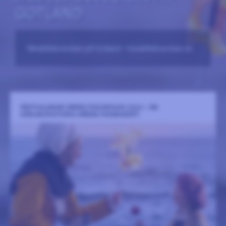
GOTLAND
Medeltidsveckan på Gotland –medeltidsveckan.se
FESTIVALBAND MEDELTIDSVECKAN 2026 – EN
KÄRLEKSHISTORIA (MEDELTIDSBANDET)