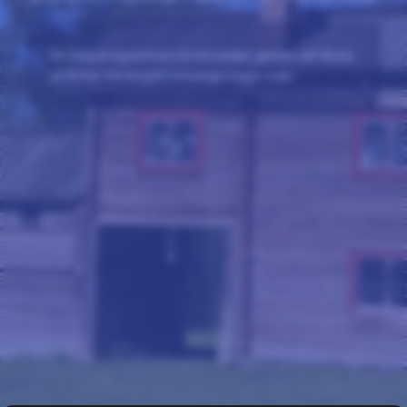
Se hela programmet på hemsidan genom att klicka
på Boda Hembygdsförenings logga ovan.