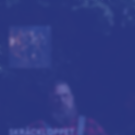
more_vert
SKRÄCKLOPPET