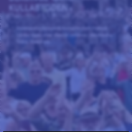
KULLABYGDEN
Sommarens mysigaste konserter med Picknick.
Gården ligger strax utanför Jonstorp i Nordvästra
Skåne. Välkomna.