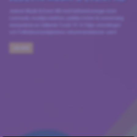
Jedevin Musik & Event AB med helhetslösningar inom
Livemusik, musikproduktion, publika möten & evenemang
www.jedevin.se Gällande Covid-19: Vi följer utvecklingen
och Folkhälsomyndighetens rekommendationer samt
gällande restriktioner
LÄS MER