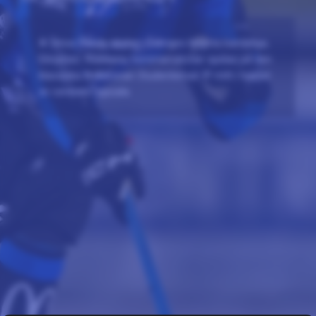
IK Sirius Bandy spelar i Sveriges högsta bandyliga,
Elitserien. Klubbens hemmamatcher spelas på den
klassiska finalarenan Studenternas IP mitt i hjärtat
av centrala Uppsala.