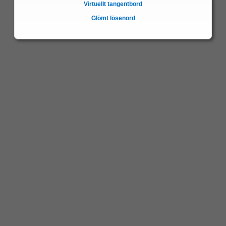
Virtuellt tangentbord
Glömt lösenord